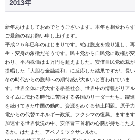
2013年
新年あけましておめでとうございます。本年も相変わらず
ご愛顧の程お願い申し上げます。
平成２５年巳年のはじまりです。蛇は脱皮を繰り返し、再
生・変身の象徴だそうです。民主党から自民党に政権が変
わり、平均株価は１万円を超えました。安倍自民党総裁が
提唱した「大胆な金融緩和」に反応した結果ですが、長い
冬の時代からの脱却への期待感が大きいと言われていま
す。世界全体に拡大する格差社会、世界中の情報がリアル
タイムに伝わる時代に苦悩する各国のリーダーたち。躍進
を続けてきた中国の動向。資源をめぐる領土問題。原子力
電からの代替エネルギー政策。フクシマの復興。ますます
加速する世界状況の中、安倍晋三首相の心臓が持ちこたえ
るか。はたまた、アベノミツクサレルか。