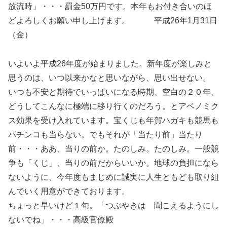
放流時」・・・罰金50万円です。本年もお付き合いのほ
どよろしくお願い申し上げます。 平成26年1月31日
（金）
いよいよ平成26年度が始まりました。新年度が楽しみと
思うのは、いつ以来かなと思いながら、思い出せない。
いつも不安と期待でいっぱいになる時期、空白の２０年、
どうしてこんなに極端に移り行くのだろう。とアベノミク
ス効果を受け入れています。宝くじも年賀ハガキも競馬も
パチンコも当らない。でもそれが「当たり前」当たり
前・・・ああ、当りの前か。たのしみ。たのしみ。一般競
争も「くじ」、当りの前だからいいか。地球の負担になら
ないように、今年度もまじめに誠実に人生ともども取り組
んでいく用意ができております。
ちょっと早いけど１句。「つぶやきは 聞こえるようにし
ないでね」・・・高級官僚殿