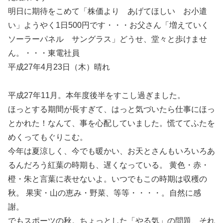
明日に期待をこめて「株価より あげてほしい お小遣
い」ようやく1日500円です・・・お父さん「増えていく
ソーラーパネル サングラス」どうせ、堂々と歩けませ
ん。・・・東電社員
平成27年4月23日（木）晴れ
平成27年11月。本年度後半をすこし過ぎました。
ほっとする期間が長すぎて、はっと気づいたら仕事にほっ
とかれた！なんて、事を心配していました。慌ててふたを
めくってもぐりこむ。
今年は夏涼しく、今でも暖かい、お天とさんもいろいろあ
るんだろう紅葉の時期も、遅くなっている。 黄色・赤・
橙・朱と言葉に表せないよ。いつでもこの時期は収穫の
秋。 果実・山の恵み・野菜、等等・・・・。自然に感
謝。
でもスポーツの秋。ちょっとした「やる気」の問題、それ