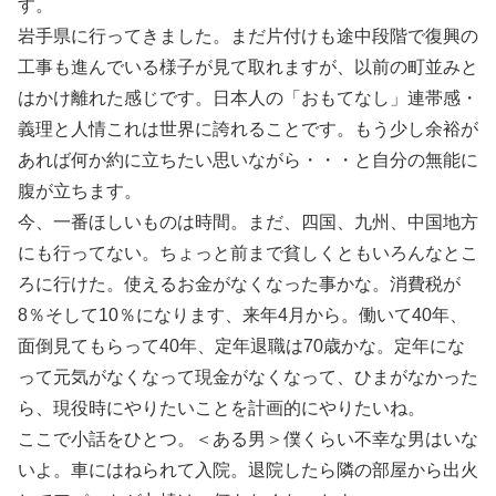
す。
岩手県に行ってきました。まだ片付けも途中段階で復興の
工事も進んでいる様子が見て取れますが、以前の町並みと
はかけ離れた感じです。日本人の「おもてなし」連帯感・
義理と人情これは世界に誇れることです。もう少し余裕が
あれば何か約に立ちたい思いながら・・・と自分の無能に
腹が立ちます。
今、一番ほしいものは時間。まだ、四国、九州、中国地方
にも行ってない。ちょっと前まで貧しくともいろんなとこ
ろに行けた。使えるお金がなくなった事かな。消費税が
8％そして10％になります、来年4月から。働いて40年、
面倒見てもらって40年、定年退職は70歳かな。定年にな
って元気がなくなって現金がなくなって、ひまがなかった
ら、現役時にやりたいことを計画的にやりたいね。
ここで小話をひとつ。＜ある男＞僕くらい不幸な男はいな
いよ。車にはねられて入院。退院したら隣の部屋から出火