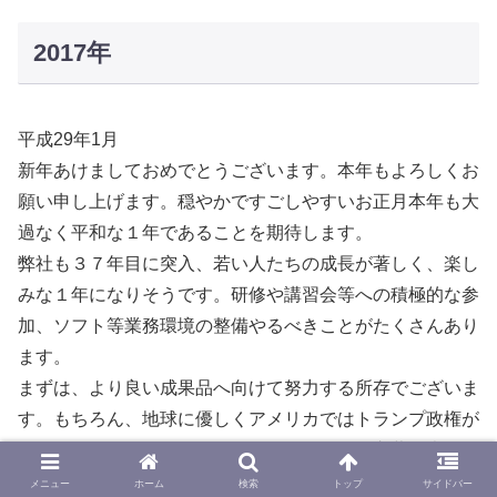
2017年
平成29年1月
新年あけましておめでとうございます。本年もよろしくお
願い申し上げます。穏やかですごしやすいお正月本年も大
過なく平和な１年であることを期待します。
弊社も３７年目に突入、若い人たちの成長が著しく、楽し
みな１年になりそうです。研修や講習会等への積極的な参
加、ソフト等業務環境の整備やるべきことがたくさんあり
ます。
まずは、より良い成果品へ向けて努力する所存でございま
す。もちろん、地球に優しくアメリカではトランプ政権が
発足しました。「アメリカファースト」この言葉が大きく
取り上げられています。この言葉通り政治が動き始めま
メニュー
ホーム
検索
トップ
サイドバー