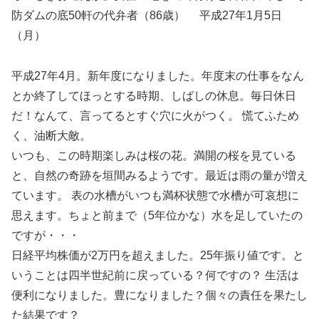
防ダムの底50軒の代弁者（86歳） 平成27年1月5日
（月）
平成27年4月。新年度になりました。年度末の仕事をなん
とか終了してほっとする時期、しばしの休息。毎日休日
だ！なんて、言ってるとすぐ穴に火がつく。 慌てふため
く、油断大敵。
いつも、この時期楽しみは桜の花。満開の桜を見ている
と、自然の奇跡を垣間みるようです。最近は雨の量が増え
ています。 表の水槽がいつも満杯状態で水槽が可哀想に
思えます。ちょと前まで（5年位かな）水を足していたの
ですが・・・
日経平均株価が2万円を超えました。25年振り値です。と
いうことは四半世紀前に戻っている？何ですの？ 生活は
便利になりました。豊になりました？個々の責任を果たし
た結果です？