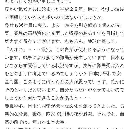
もよろしくお願い申し上げます。
暖かい気候と共に始まった平成２８年、過ごしやすい温度
で困惑している人も多いのではないでしょうか。
弊社も36年目に突入、より一層身を引き締めて個人の充
実、業務の高品質化と充実した収穫のある１年を目指して
努力する所存でございます。もちろん、地球に優しく。
「カオス」・・・混沌。この言葉が使われるようになって
います。戦争により多くの難民が発生しています。日本も
少なからず関係している状況ですが、実際に難民受け入れ
をどのように考えているのでしょうか？ 日本は平和で安
全な国。このようにほとんどの人が思っています。確かに
そのとおりだと思います。自分たちだけが幸せでよいので
しょうか？何かできることがあると・・・
春夏秋冬。日本の四季が様々な文化を創ってきました。長
期的な冷夏、暖冬。隣家では梅の花が満開。それでも、自
然の前では、無力が１番大事。