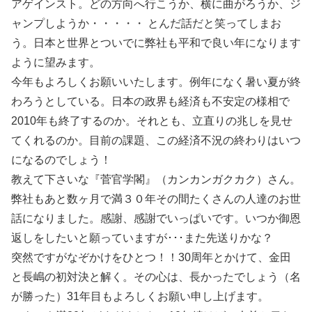
アゲインスト。どの方向へ行こうか、横に曲がろうか、ジ
ャンプしようか・・・・・ とんだ話だと笑ってしまお
う。日本と世界とついでに弊社も平和で良い年になります
ように望みます。
今年もよろしくお願いいたします。例年になく暑い夏が終
わろうとしている。日本の政界も経済も不安定の様相で
2010年も終了するのか。それとも、立直りの兆しを見せ
てくれるのか。目前の課題、この経済不況の終わりはいつ
になるのでしょう！
教えて下さいな『菅官学閣』（カンカンガクカク）さん。
弊社もあと数ヶ月で満３０年その間たくさんの人達のお世
話になりました。感謝、感謝でいっぱいです。いつか御恩
返しをしたいと願っていますが･･･また先送りかな？
突然ですがなぞかけをひとつ！！30周年とかけて、金田
と長嶋の初対決と解く。その心は、長かったでしょう（名
が勝った）31年目もよろしくお願い申し上げます。