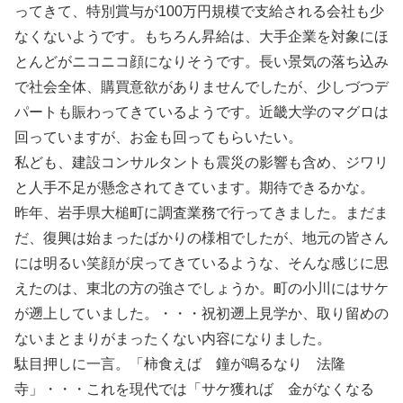
ってきて、特別賞与が100万円規模で支給される会社も少
なくないようです。もちろん昇給は、大手企業を対象にほ
とんどがニコニコ顔になりそうです。長い景気の落ち込み
で社会全体、購買意欲がありませんでしたが、少しづつデ
パートも賑わってきているようです。近畿大学のマグロは
回っていますが、お金も回ってもらいたい。
私ども、建設コンサルタントも震災の影響も含め、ジワリ
と人手不足が懸念されてきています。期待できるかな。
昨年、岩手県大槌町に調査業務で行ってきました。まだま
だ、復興は始まったばかりの様相でしたが、地元の皆さん
には明るい笑顔が戻ってきているような、そんな感じに思
えたのは、東北の方の強さでしょうか。町の小川にはサケ
が遡上していました。・・・祝初遡上見学か、取り留めの
ないまとまりがまったくない内容になりました。
駄目押しに一言。「柿食えば 鐘が鳴るなり 法隆
寺」・・・これを現代では「サケ獲れば 金がなくなる