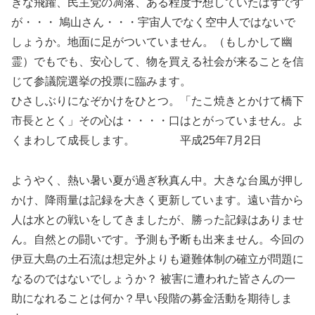
きな飛躍、民主党の凋落、ある程度予想していたはずです
が・・・ 鳩山さん・・・宇宙人でなく空中人ではないで
しょうか。地面に足がついていません。（もしかして幽
霊）でもでも、安心して、物を買える社会が来ることを信
じて参議院選挙の投票に臨みます。
ひさしぶりになぞかけをひとつ。「たこ焼きとかけて橋下
市長ととく」その心は・・・・口はとがっていません。よ
くまわして成長します。 平成25年7月2日
ようやく、熱い暑い夏が過ぎ秋真ん中。大きな台風が押し
かけ、降雨量は記録を大きく更新しています。遠い昔から
人は水との戦いをしてきましたが、勝った記録はありませ
ん。自然との闘いです。予測も予断も出来ません。今回の
伊豆大島の土石流は想定外よりも避難体制の確立が問題に
なるのではないでしょうか？ 被害に遭われた皆さんの一
助になれることは何か？早い段階の募金活動を期待しま