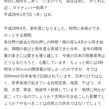
明日に期待をこめて「いまのうち 諭吉は里に かくれん
ぼ」 マイナンバー効果？
平成28年1月7日（木）はれ
平成28年4月。新年度になりました。時間に余裕ができ、
ホッとする期間。
各分野の総会が目白押しの時期！桜の花も4月から咲き始
め、満開の喜びと新年度を実感できた今年。 近年の降雨
量の多さには驚きを通り越して、今後の日本の雨量基準は
どうなるだろうと、心配しています。ちょっと前には1時
間当り50ｍｍの降雨量が珍しかったのですが、今では
200mmが日本各地で記録されています。日本だけではな
く、世界各地で起きている自然災害。地震、干ばつ、大
雨、大雪、寒波、熱波等々頻発しています。地球に何かが
起こっているのでしょうか？文明が引き起こした影響でし
ょうか？やるべきことは自然との共生ではないでしょう