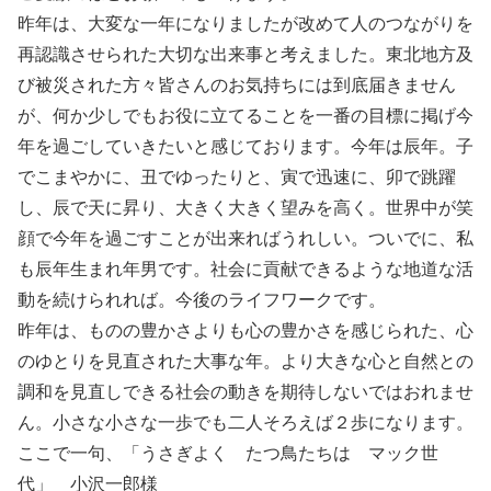
昨年は、大変な一年になりましたが改めて人のつながりを
再認識させられた大切な出来事と考えました。東北地方及
び被災された方々皆さんのお気持ちには到底届きません
が、何か少しでもお役に立てることを一番の目標に掲げ今
年を過ごしていきたいと感じております。今年は辰年。子
でこまやかに、丑でゆったりと、寅で迅速に、卯で跳躍
し、辰で天に昇り、大きく大きく望みを高く。世界中が笑
顔で今年を過ごすことが出来ればうれしい。ついでに、私
も辰年生まれ年男です。社会に貢献できるような地道な活
動を続けられれば。今後のライフワークです。
昨年は、ものの豊かさよりも心の豊かさを感じられた、心
のゆとりを見直された大事な年。より大きな心と自然との
調和を見直しできる社会の動きを期待しないではおれませ
ん。小さな小さな一歩でも二人そろえば２歩になります。
ここで一句、「うさぎよく たつ鳥たちは マック世
代」 小沢一郎様