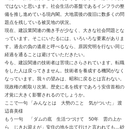
ではないと思います。社会生活の基盤であるインフラの整
備を推し進めている現内閣。大地震後の復旧に数多くの問
題点を残している被災地の状況。
現在、建設業関連の働き手が少なく、大きな社会問題とな
っています。そこにいたるには、いろいろな要素がありま
す。過去の負の遺産と呼べるなら、原因究明を行ない同じ
経過を通ることは避けていただきたい。
今も、建設関連の技術者は苦境にさらされています。転職
をした人は戻ってきません。技術者を養成する機関がなく
なっています。我々の望みは、昭和に戻るとは言わない。
現政権の舵取り次第。歴史に名を残すであろう安倍首相の
才覚に大きく影響されるのでしょうか。
ここで一句 「みんなとは 大勢のこと 気がついた」 渡
辺喜美様
もう一句 「ダムの底 生活つづけて 50年 雲の上か
ら じきお迎えが」安住の地を出て行けと言われても…砂