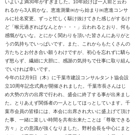
いよいよ満30年がすぎました。10年続けば一人前と云わ
れるから3人前かな。恵進測量㈱から始まり㈱恵進コンサ
ルに社名変更、ずっと忙しく駆け抜けてきた感じがするけ
ど「喉元過ぎればなんとか・・・」云われるとおり、何も
感慨がないな。とにかく関わりを頂いた皆さんにありがと
うの気持ちでいっぱいです。また、これからもたくさんの
方たちとお付き合い願うわけですが、初心を忘れずに驕ら
ず怒らず、繊細に大胆に、感謝の気持ちで仕事に取り組ん
でいければ幸いです。
今年の12月9日（木）に千葉市建設コンサルタント協会設
立10周年記念式典が開催されました。千葉市長さんはじ
め大勢の方の出席で行われ、盛会に終了する事が出来まし
た。とりあえず関係者の一人としてほっとしています。千
葉市会員の皆様には、本会に出席され大いに盛上げて頂け
た事、一緒に楽しい時間を共有出来たことは「尊敬できる
方々」との意識が強くなりました。野村会長を中心にまと