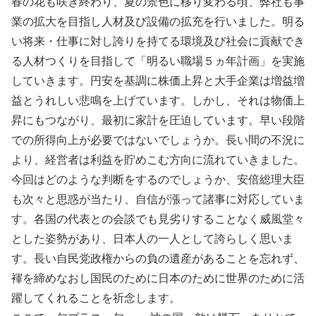
春の花も咲き終わり、夏の景色に移り変わる頃、弊社も事
業の拡大を目指し人材及び設備の拡充を行いました。明る
い将来・仕事に対し誇りを持てる環境及び社会に貢献でき
る人材つくりを目指して「明るい職場５ヵ年計画」を実施
していきます。円安を基調に株価上昇と大手企業は増益増
益とうれしい悲鳴を上げています。しかし、それは物価上
昇にもつながり、最初に家計を圧迫しています。早い段階
での所得向上が必要ではないでしょうか。長い間の不況に
より、経営者は利益を貯めこむ方向に流れていきました。
今回はどのような判断をするのでしょうか、安倍総理大臣
も次々と思惑が当たり、自信が漲って諸事に対応していま
す。各国の代表との会談でも見劣りすることなく威風堂々
とした姿勢があり、日本人の一人として誇らしく思いま
す。長い自民党政権からの負の遺産があることを忘れず、
褌を締めなおし国民のために日本のために世界のために活
躍してくれることを祈念します。