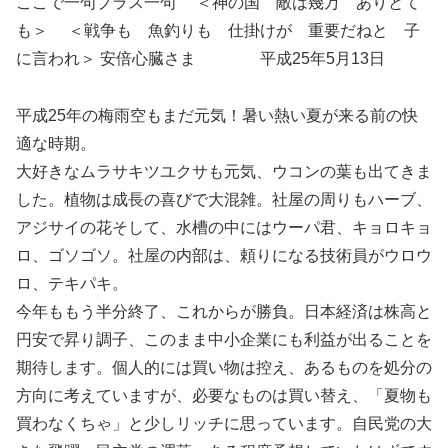
ここで一句プラス一句 ＜神の国 敵は幾万 ありとて
も＞ ＜戦争も 魚釣りも 仕掛けが 重要だねと 子
に言われ＞ 安倍心臓さま 平成25年5月13日
平成25年の梅雨空もまだ元気！暑い熱い夏が来る前の快
適な時期。
大好きなムラサキツユクサも元気、ウコンの葉も出てきま
した。植物は成長の喜びで大混雑。社屋の周りもハーブ、
アジサイの花そして、水槽の中にはウーパ君、キョロキョ
ロ、ゴソゴソ。社屋の内部は、頼りになる技術員がウロウ
ロ、テキパキ。
今年ももう半分終了、これからが勝負。日本経済は株高と
円安で昇り調子、このまま中小企業にも利益が出ることを
期待します。個人的には買い物は控え、あるものを処分の
方向に考えていますが、必要なものは買い替え、「夏物も
買わなくちゃ」と少しリッチに思っています。自民党の大