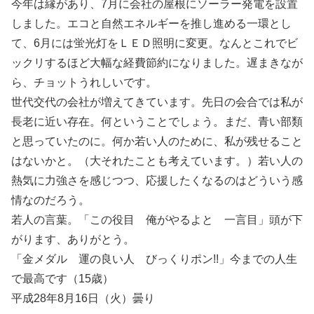
今年は縁があり、7月に会社の屋根にソーラー発電を設置
しました。エコと自然エネルギーを推し進める一環とし
て、6月には蛍光灯をＬＥＤ照明に変更。なんとこれでビ
ックリするほど大幅な経費節約になりました。遅まきなが
ら、チョットうれしいです。
世代交代の会社が増えてきています。先日の会合では私が
長老に近い存在。何ということでしょう。まだ、青い部類
と思っていたのに。何か若い人のために、私が残せること
はないかと。（大それたことも考えています。）若い人の
熱気に力強さを感じつつ、応援したくなるのはどういう感
情なのだろう。
若人の言葉。「この役目 俺がやるよと 一言目」頭が下
がります、ありがとう。
「金メダル 運の良い人 びっくりポン!!」今までの人生
で最高です（15歳）
平成28年8月16日（火）曇り